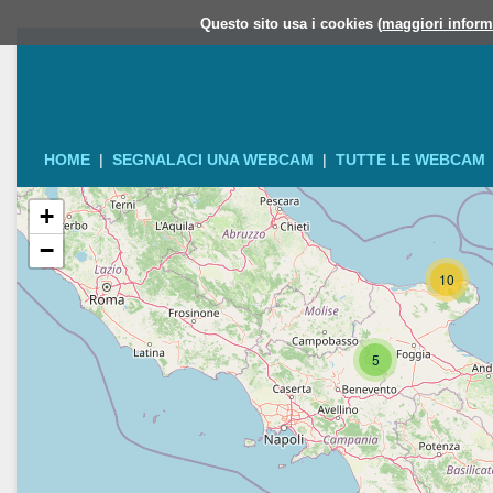
Questo sito usa i cookies (
maggiori inform
HOME
|
SEGNALACI UNA WEBCAM
|
TUTTE LE WEBCAM
+
−
10
5