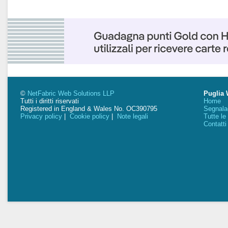
©
NetFabric Web Solutions LLP
Puglia
Tutti i diritti riservati
Home
Registered in England & Wales No. OC390795
Segnala
Privacy policy
|
Cookie policy
|
Note legali
Tutte l
Contatti