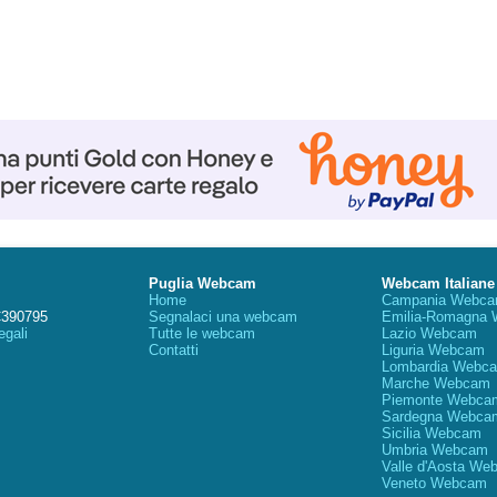
Puglia Webcam
Webcam Italiane
Home
Campania Webc
C390795
Segnalaci una webcam
Emilia-Romagna
egali
Tutte le webcam
Lazio Webcam
Contatti
Liguria Webcam
Lombardia Webc
Marche Webcam
Piemonte Webca
Sardegna Webca
Sicilia Webcam
Umbria Webcam
Valle d'Aosta We
Veneto Webcam