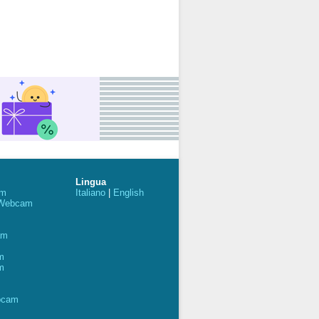
Lingua
am
Italiano
|
English
 Webcam
am
m
m
bcam