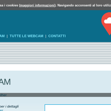
sa i cookies (
maggiori informazioni
). Navigando acconsenti al loro utili
CAM
|
TUTTE LE WEBCAM
|
CONTATTI
AM
r i dettagli
er