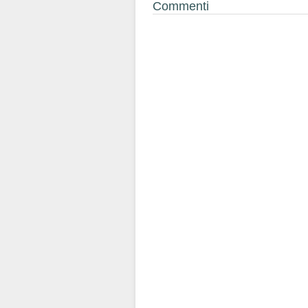
Commenti