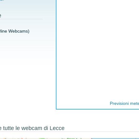
e
line Webcams)
Previsioni met
 tutte le webcam di Lecce